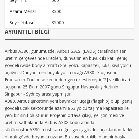
Seyir Hızı
560
Azami Menzil
8300
Seyir İrtifası
35000
AYRINTILI BİLGİ
Airbus A380, günümüzde, Airbus S.A.S. (EADS) tarafından seri
üretim çerçevesinde üretilen, dünyanın en büyük iki katlı geniş
gövdeli (wide body aircraft) 850 yolcu kapasiteli, lüks, sivil yolcu
uçağıdır.Dünyanın en büyük yolcu uçağı A380 ilk uçuşunu
Fransa'nın Toulouse kentinden gerçekleştirmiştir,[2] ve ilk ticari
uçuşunu 25 Ekim 2007 günü Singapur Havayolu şirketinin
Singapur - Sydney arası yapmıştır.
A380, Airbus şirketinin yeni bayraktar uçağı (flagship) olup, geniş
gövdeli uçak sektöründe azami 853 yolcu taşıma kapasitesi ile
yeni bir sınıf oluşturur. Projenin ortaya çıkışı, geliştirilmesi ve
üretim safhalarında Airbus A3XX kodu altında
sürülmüştür.A380'in üst katı diğer geniş gövdeli uçaklardan farklı
olarak gövde boyunca uzanır. Bu sayede rakibi olan bir başka