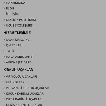
HAKKIMIZDA
BLOG
İLETİŞİM
GİZLİLİK POLİTİKASI
UÇUŞ SÖZLEŞMESI
HİZMETLERİMİZ
UÇAK KIRALAMA
İŞ GEZİLERİ
TATİL
HAVA AMBULANSI
AVİONE JET CARD
KIRALIK UÇAKLAR
VIP YOLCU UÇAKLARI
HELİKOPTER
PERVANELİ KİRALIK UÇAKLAR
KÜÇÜK KABİNLİ UÇAKLAR
ORTA KABİNLİ UÇAKLAR
GENİŞ KABİNLİ UÇAKLAR