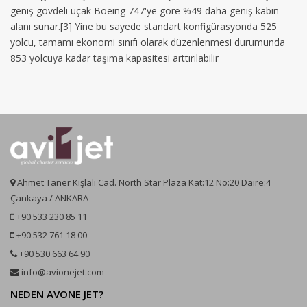
geniş gövdeli uçak Boeing 747'ye göre %49 daha geniş kabin
alanı sunar.[3] Yine bu sayede standart konfigürasyonda 525
yolcu, tamamı ekonomi sınıfı olarak düzenlenmesi durumunda
853 yolcuya kadar taşıma kapasitesi arttırılabilir
Ahmet Taner Kışlalı Cad. North Star Plaza Kat:12 No:20 Daire:4
Çankaya / ANKARA
+90 533 230 85 11
+90 532 761 18 00
+90 530 663 64 90
info@avionejet.com
NEDEN AVONE JET?