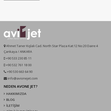
Ahmet Taner Kışlalı Cad. North Star Plaza Kat:12 No:20 Daire:4
Çankaya / ANKARA
+90 533 230 85 11
+90 532 761 18 00
+90 530 663 64 90
info@avionejet.com
NEDEN AVONE JET?
HAKKIMIZDA
BLOG
İLETİŞİM