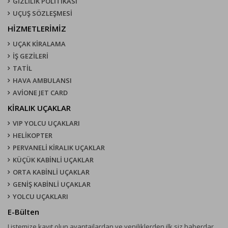
GİZLİLİK POLİTİKASI
UÇUŞ SÖZLEŞMESI
HİZMETLERİMİZ
UÇAK KIRALAMA
İŞ GEZİLERİ
TATİL
HAVA AMBULANSI
AVİONE JET CARD
KIRALIK UÇAKLAR
VIP YOLCU UÇAKLARI
HELİKOPTER
PERVANELİ KİRALIK UÇAKLAR
KÜÇÜK KABİNLİ UÇAKLAR
ORTA KABİNLİ UÇAKLAR
GENİŞ KABİNLİ UÇAKLAR
YOLCU UÇAKLARI
E-Bülten
Listemize kayıt olun avantajlardan ve yeniliklerden ilk siz haberdar