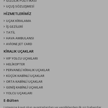
GİZLİLİK POLİTİKASI
UÇUŞ SÖZLEŞMESI
HİZMETLERİMİZ
UÇAK KIRALAMA
İŞ GEZİLERİ
TATİL
HAVA AMBULANSI
AVİONE JET CARD
KIRALIK UÇAKLAR
VIP YOLCU UÇAKLARI
HELİKOPTER
PERVANELİ KİRALIK UÇAKLAR
KÜÇÜK KABİNLİ UÇAKLAR
ORTA KABİNLİ UÇAKLAR
GENİŞ KABİNLİ UÇAKLAR
YOLCU UÇAKLARI
E-Bülten
Listemize kayıt olun avantajlardan ve yeniliklerden ilk siz haberdar