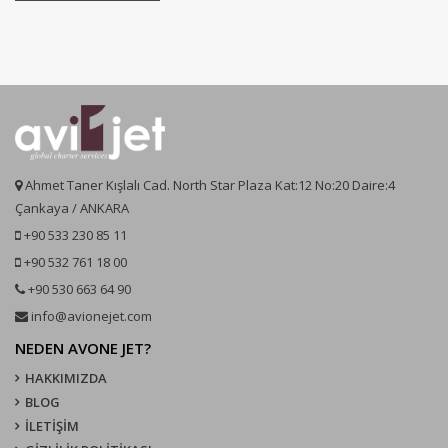
Ahmet Taner Kışlalı Cad. North Star Plaza Kat:12 No:20 Daire:4
Çankaya / ANKARA
+90 533 230 85 11
+90 532 761 18 00
+90 530 663 64 90
info@avionejet.com
NEDEN AVONE JET?
HAKKIMIZDA
BLOG
İLETİŞİM