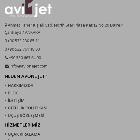
Ahmet Taner Kışlalı Cad. North Star Plaza Kat:12 No:20 Daire:4
Çankaya / ANKARA
+90 533 230 85 11
+90 532 761 18 00
+90 530 663 64 90
info@avionejet.com
NEDEN AVONE JET?
HAKKIMIZDA
BLOG
İLETİŞİM
GİZLİLİK POLİTİKASI
UÇUŞ SÖZLEŞMESI
HİZMETLERİMİZ
UÇAK KIRALAMA