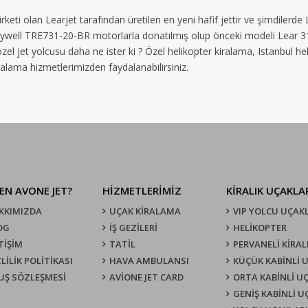
ti olan Learjet tarafından üretilen en yeni hafif jettir ve şimdilerde
eywell TRE731-20-BR motorlarla donatılmış olup önceki modeli Lear 31'
 özel jet yolcusu daha ne ister ki ? Özel helikopter kiralama, Istanbul h
iralama hizmetlerimizden faydalanabilirsiniz.
EN AVONE JET?
HİZMETLERİMİZ
KIRALIK UÇAKLA
KKIMIZDA
UÇAK KIRALAMA
VIP YOLCU UÇAK
OG
İŞ GEZİLERİ
HELİKOPTER
TİŞİM
TATİL
PERVANELİ KİRAL
LİLİK POLİTİKASI
HAVA AMBULANSI
KÜÇÜK KABİNLİ 
UŞ SÖZLEŞMESI
AVİONE JET CARD
ORTA KABİNLİ U
GENİŞ KABİNLİ 