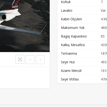
Koltuk
7
Lavabo
Var
Kabin Ölçüleri
4.90
Maksimum Yük
460
Bagaj Kapasitesi
65
Kalkış Mesafesi
433
Tırmanma
187
Seyir Hızı
493
Azami Menzil
161
Seyir İrtifası
470