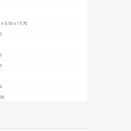
 x 5.10 x 17.70
0
0
0
6
00