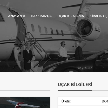
ANASAYFA
HAKKIMIZDA
UÇAK KİRALAMA
KIRALIK U
UÇAK KIRALAMA
VIP YOLCU
İŞ GEZİLERİ
TATİL
HELİKOPT
HAVA AMBULANSI
PERVANELİ
AVİONE JET CARD
KÜÇÜK KA
ORTA KAB
UÇAK BİLGİLERİ
GENİŞ KAB
YOLCU UÇ
Üretici
BO