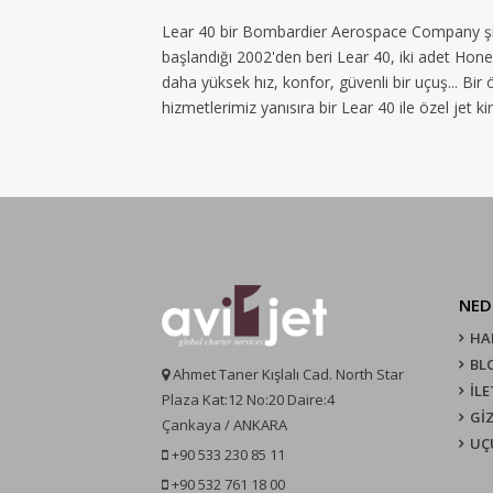
Lear 40 bir Bombardier Aerospace Company şirke
başlandığı 2002'den beri Lear 40, iki adet Hon
daha yüksek hız, konfor, güvenli bir uçuş... Bir
hizmetlerimiz yanısıra bir Lear 40 ile özel jet k
NED
HA
BL
Ahmet Taner Kışlalı Cad. North Star
İLE
Plaza Kat:12 No:20 Daire:4
GİZ
Çankaya / ANKARA
UÇ
+90 533 230 85 11
+90 532 761 18 00