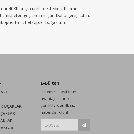
 Lear 40XR adıyla üretilmektedir. ÜRetime
e nispeten güçlendirilmiştir. Daha geniş kabin,
elikopter turu, helikopter boğaz turu
R
E-Bülten
Listemize kayıt olun
LARI
avantajlardan ve
yeniliklerden ilk siz
IK UÇAKLAR
haberdar olun!
UÇAKLAR
ÇAKLAR
UÇAKLAR