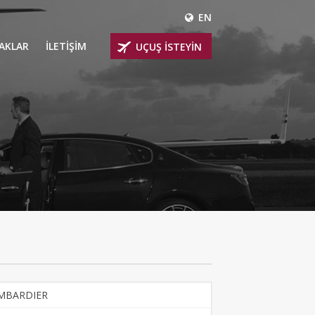
EN
ÇAKLAR
İLETİŞİM
UÇUŞ İSTEYİN
 UÇAKLARI
ER
 KİRALIK UÇAKLAR
BİNLİ UÇAKLAR
İNLİ UÇAKLAR
İNLİ UÇAKLAR
AKLARI
MBARDIER