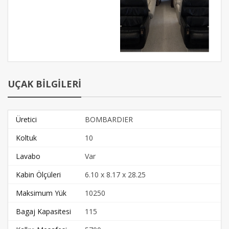
UÇAK BİLGİLERİ
Üretici
BOMBARDIER
Koltuk
10
Lavabo
Var
Kabin Ölçüleri
6.10 x 8.17 x 28.25
Maksimum Yük
10250
Bagaj Kapasitesi
115