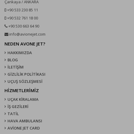
Çankaya / ANKARA
+90 533 230 85 11
+90 532 761 18 00
+90 530 663 64 90
info@avionejet.com
NEDEN AVONE JET?
HAKKIMIZDA
BLOG
İLETİŞİM
GİZLİLİK POLİTİKASI
UÇUŞ SÖZLEŞMESI
HİZMETLERİMİZ
UÇAK KIRALAMA
İŞ GEZİLERİ
TATİL
HAVA AMBULANSI
AVİONE JET CARD