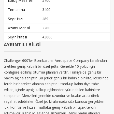
Kalkış Mesafesi
5700
Tırmanma
3400
Seyir Hızı
489
Azami Menzil
2280
Seyir İrtifası
43000
AYRINTILI BİLGİ
Challenger 600'ler Bombardier Aerospace Company tarafından
üretilen geniş kabinli bir özel jettir. Genelde 10 yolcu için
konfigüre edilmiş oturma planları vardır. Türkiye'de geniş bir
bakım ağına sahiptir. Bu jetler geniş bir kabinle birlikte, içerisinde
ferah bir hareket alanına sahiptir. Stand-up kabin diye tabir
edilen, içinde ayağı kalkılıp eğilmeden yürünebilen kabinlere
sahiptirler. Menzilleri genelde uzundur ve kıtalar arası direk
seyahat edebilirler. Özel jet kiralamada söz konusu gerçekten
lüx, konfor ve hızsa, mutlaka geniş kabinli bir uçak tercih
edilmelidir. Kabin içi eğlence sistemleri, geniş bagaj alanları