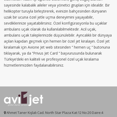
sayesinde kalabalık aileler veya yönetici grupları için idealdir. Bir
helikopter turuyla birleştirerek, evinizin bahçesinden dünyanın
uzak bir ucuna özel jetle uçma deneyimini yaşayabilir,
sevdiklerinize yaşatabilirsiniz. Özel konfigürasyonla bu uçaklar
ambulans uçak olarak da kullanılabilmektedir. Acil uçak,
ambulans uçak taleplerinizde düşünülebilir. Ayrıcalıklı bir dünyaya
açılan kapıdan geçmek için hemen bir özel jet kiralayın. Özel jet
kiralamak için Avione Jet web sitesinden ‘’ hemen uç ‘’ butonuna
tıklayarak, ya da ‘’Privus Jet Card ‘’ başvurusunda bulunarak
Türkiye’deki en kaliteli ve profesyonel özel uçak kiralama
hizmetlerimizden faydalanabilirsiniz.
Ahmet Taner Kışlalı Cad. North Star Plaza Kat:12 No:20 Daire:4