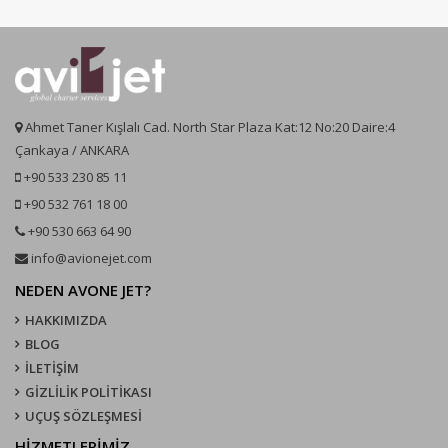
Ahmet Taner Kışlalı Cad. North Star Plaza Kat:12 No:20 Daire:4
Çankaya / ANKARA
+90 533 230 85 11
+90 532 761 18 00
+90 530 663 64 90
info@avionejet.com
NEDEN AVONE JET?
HAKKIMIZDA
BLOG
İLETİŞİM
GİZLİLİK POLİTİKASI
UÇUŞ SÖZLEŞMESI
HİZMETLERİMİZ