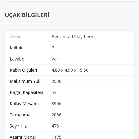
UÇAK BİLGİLERİ
Üretici
Beechcraft/Raytheon
Koltuk
7
Lavabo
Var
Kabin Ölçüleri
4.80 x 4.90 x 15.50
Maksimum Yük
3500
Bagaj Kapasitesi
53
Kalkış Mesafesi
3906
Tırmanma
2056
Seyir Hızı
476
Azami Menzil
1175