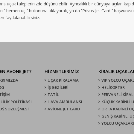
ns uçak taleplerinizde düşünülebilir. Ayrıcalıklı bir dünyaya açılan kapı
 ‘’ hemen uç ‘’ butonuna tıklayarak, ya da ‘’Privus Jet Card ‘’ başvurus
 faydalanabilirsiniz.
EN AVONE JET?
HİZMETLERİMİZ
KIRALIK UÇAKLA
KKIMIZDA
UÇAK KIRALAMA
VIP YOLCU UÇAK
OG
İŞ GEZİLERİ
HELİKOPTER
TİŞİM
TATİL
PERVANELİ KİRAL
LİLİK POLİTİKASI
HAVA AMBULANSI
KÜÇÜK KABİNLİ 
UŞ SÖZLEŞMESI
AVİONE JET CARD
ORTA KABİNLİ U
GENİŞ KABİNLİ 
YOLCU UÇAKLARI