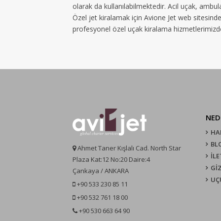
olarak da kullanılabilmektedir. Acil uçak, ambula
Özel jet kiralamak için Avione Jet web sitesinden
profesyonel özel uçak kiralama hizmetlerimizden
NED
HA
BL
Ahmet Taner Kışlalı Cad. North Star
İLE
Plaza Kat:12 No:20 Daire:4
GİZ
Çankaya / ANKARA
UÇ
+90 533 230 85 11
+90 532 761 18 00
+90 530 663 64 90