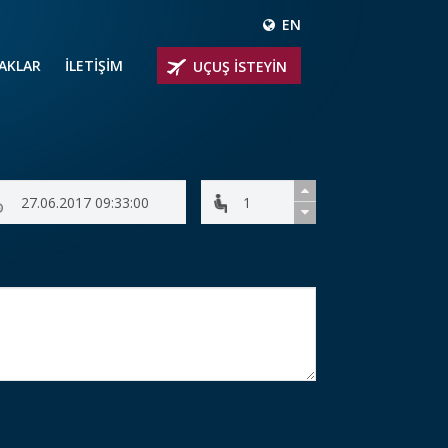
EN
ÇAKLAR
İLETİŞİM
UÇUŞ İSTEYİN
 UÇAKLARI
ER
 KİRALIK UÇAKLAR
BİNLİ UÇAKLAR
İNLİ UÇAKLAR
İNLİ UÇAKLAR
AKLARI