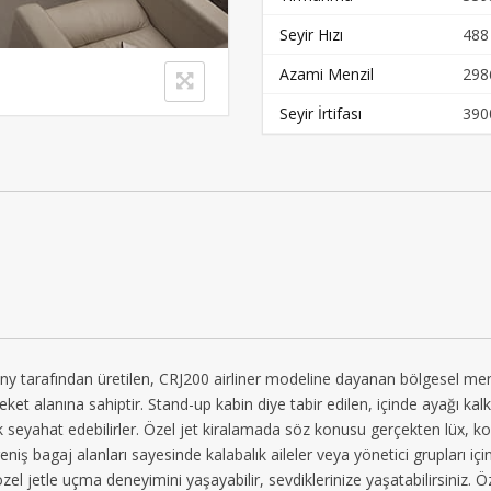
Seyir Hızı
488
Azami Menzil
298
Seyir İrtifası
390
rafından üretilen, CRJ200 airliner modeline dayanan bölgesel menzile
areket alanına sahiptir. Stand-up kabin diye tabir edilen, içinde ayağı kal
k seyahat edebilirler. Özel jet kiralamada söz konusu gerçekten lüx, ko
eniş bagaj alanları sayesinde kalabalık aileler veya yönetici grupları için 
el jetle uçma deneyimini yaşayabilir, sevdiklerinize yaşatabilirsiniz.