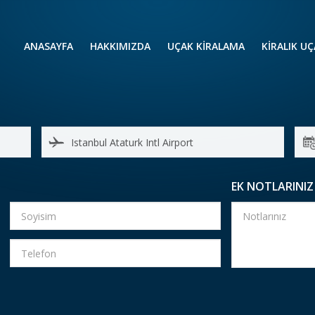
ANASAYFA
HAKKIMIZDA
UÇAK KİRALAMA
KIRALIK U
UÇAK KIRALAMA
VIP YOLCU
İŞ GEZİLERİ
TATİL
HELİKOPT
HAVA AMBULANSI
PERVANELİ
AVİONE JET CARD
KÜÇÜK KA
EK NOTLARINIZ
ORTA KAB
GENİŞ KAB
YOLCU UÇ