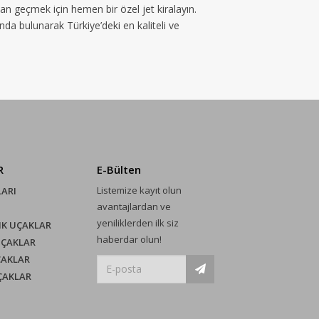
dan geçmek için hemen bir özel jet kiralayın.
unda bulunarak Türkiye’deki en kaliteli ve
R
E-Bülten
Listemize kayıt olun
LARI
avantajlardan ve
yeniliklerden ilk siz
IK UÇAKLAR
haberdar olun!
UÇAKLAR
ÇAKLAR
UÇAKLAR