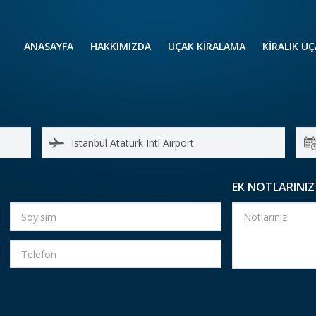
ANASAYFA
HAKKIMIZDA
UÇAK KİRALAMA
KIRALIK U
UÇAK KIRALAMA
VIP YOLCU
İŞ GEZİLERİ
TATİL
HELİKOPT
HAVA AMBULANSI
PERVANELİ
AVİONE JET CARD
KÜÇÜK KA
EK NOTLARINIZ
ORTA KAB
GENİŞ KAB
YOLCU UÇ