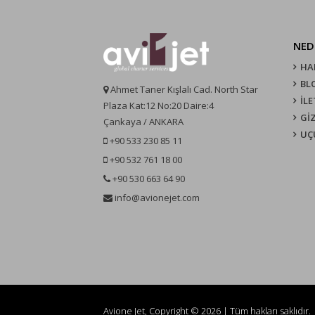
NED
HA
BL
Ahmet Taner Kışlalı Cad. North Star
İLE
Plaza Kat:12 No:20 Daire:4
GİZ
Çankaya / ANKARA
UÇ
+90 533 230 85 11
+90 532 761 18 00
+90 530 663 64 90
info@avionejet.com
Avione Jet, Copyright © 2026 | Tüm hakları saklıdır.