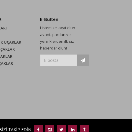
R
E-Bülten
Listemize kayıt olun
LARI
avantajlardan ve
yeniliklerden ilk siz
IK UÇAKLAR
haberdar olun!
UÇAKLAR
ÇAKLAR
UÇAKLAR
BİZİ TAKİP EDİN