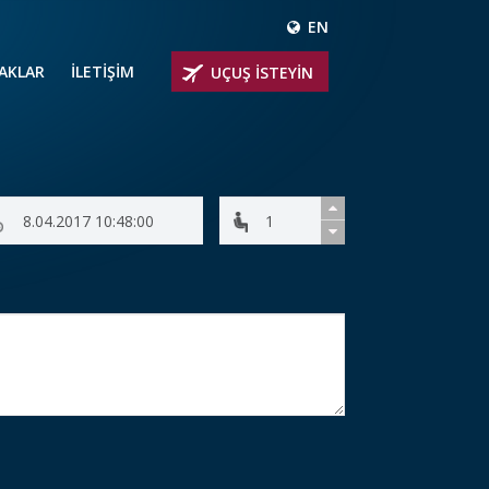
EN
ÇAKLAR
İLETİŞİM
UÇUŞ İSTEYİN
 UÇAKLARI
ER
 KİRALIK UÇAKLAR
BİNLİ UÇAKLAR
İNLİ UÇAKLAR
İNLİ UÇAKLAR
AKLARI