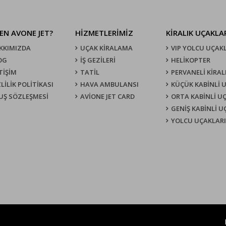
EN AVONE JET?
HİZMETLERİMİZ
KIRALIK UÇAKLA
KKIMIZDA
UÇAK KIRALAMA
VIP YOLCU UÇAK
OG
İŞ GEZİLERİ
HELİKOPTER
TİŞİM
TATİL
PERVANELİ KİRAL
LİLİK POLİTİKASI
HAVA AMBULANSI
KÜÇÜK KABİNLİ 
UŞ SÖZLEŞMESI
AVİONE JET CARD
ORTA KABİNLİ U
GENİŞ KABİNLİ 
YOLCU UÇAKLARI