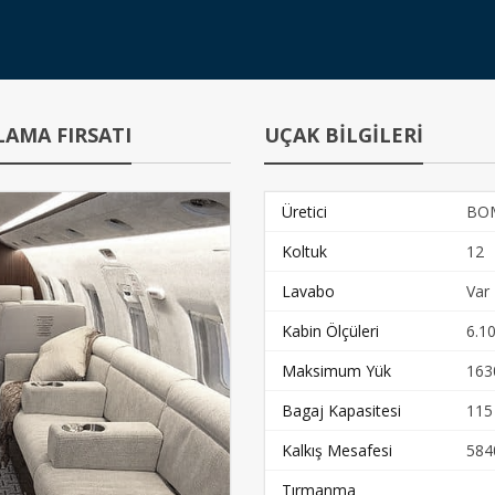
LAMA FIRSATI
UÇAK BİLGİLERİ
Üretici
BO
Koltuk
12
Lavabo
Var
Kabin Ölçüleri
6.10
Maksimum Yük
163
Bagaj Kapasitesi
115
Kalkış Mesafesi
584
Tırmanma