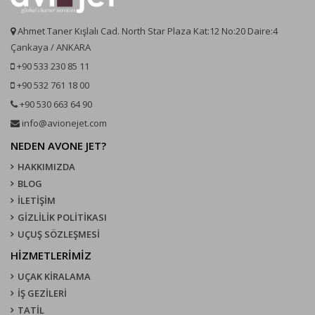
Ahmet Taner Kışlalı Cad. North Star Plaza Kat:12 No:20 Daire:4
Çankaya / ANKARA
+90 533 230 85 11
+90 532 761 18 00
+90 530 663 64 90
info@avionejet.com
NEDEN AVONE JET?
HAKKIMIZDA
BLOG
İLETİŞİM
GİZLİLİK POLİTİKASI
UÇUŞ SÖZLEŞMESI
HİZMETLERİMİZ
UÇAK KIRALAMA
İŞ GEZİLERİ
TATİL