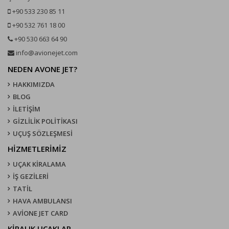
+90 533 230 85 11
+90 532 761 18 00
+90 530 663 64 90
info@avionejet.com
NEDEN AVONE JET?
HAKKIMIZDA
BLOG
İLETİŞİM
GİZLİLİK POLİTİKASI
UÇUŞ SÖZLEŞMESI
HİZMETLERİMİZ
UÇAK KIRALAMA
İŞ GEZİLERİ
TATİL
HAVA AMBULANSI
AVİONE JET CARD
KIRALIK UÇAKLAR