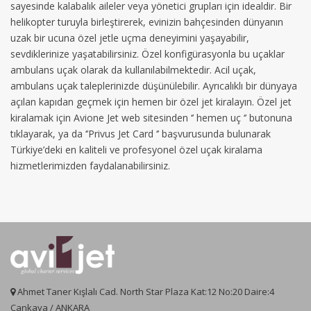
sayesinde kalabalık aileler veya yönetici grupları için idealdir. Bir
helikopter turuyla birleştirerek, evinizin bahçesinden dünyanın
uzak bir ucuna özel jetle uçma deneyimini yaşayabilir,
sevdiklerinize yaşatabilirsiniz. Özel konfigürasyonla bu uçaklar
ambulans uçak olarak da kullanılabilmektedir. Acil uçak,
ambulans uçak taleplerinizde düşünülebilir. Ayrıcalıklı bir dünyaya
açılan kapıdan geçmek için hemen bir özel jet kiralayın. Özel jet
kiralamak için Avione Jet web sitesinden ‘’ hemen uç ‘’ butonuna
tıklayarak, ya da ‘’Privus Jet Card ‘’ başvurusunda bulunarak
Türkiye’deki en kaliteli ve profesyonel özel uçak kiralama
hizmetlerimizden faydalanabilirsiniz.
Ahmet Taner Kışlalı Cad. North Star Plaza Kat:12 No:20 Daire:4
Çankaya / ANKARA