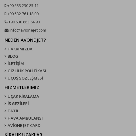
+90 533 230 85 11
+90 532 761 18 00
+90 530 663 64 90
info@avionejet.com
NEDEN AVONE JET?
HAKKIMIZDA
BLOG
İLETİŞİM
GİZLİLİK POLİTİKASI
UÇUŞ SÖZLEŞMESI
HİZMETLERİMİZ
UÇAK KIRALAMA
İŞ GEZİLERİ
TATİL
HAVA AMBULANSI
AVİONE JET CARD
KIRALIK UÇAKLAR