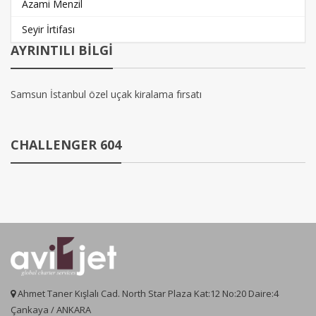
Azami Menzil
Seyir İrtifası
AYRINTILI BİLGİ
Samsun İstanbul özel uçak kiralama fırsatı
CHALLENGER 604
Ahmet Taner Kışlalı Cad. North Star Plaza Kat:12 No:20 Daire:4
Çankaya / ANKARA