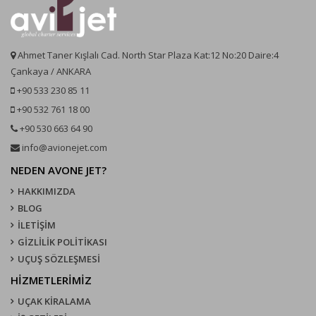
Ahmet Taner Kışlalı Cad. North Star Plaza Kat:12 No:20 Daire:4
Çankaya / ANKARA
+90 533 230 85 11
+90 532 761 18 00
+90 530 663 64 90
info@avionejet.com
NEDEN AVONE JET?
HAKKIMIZDA
BLOG
İLETİŞİM
GİZLİLİK POLİTİKASI
UÇUŞ SÖZLEŞMESI
HİZMETLERİMİZ
UÇAK KIRALAMA