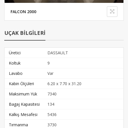
FALCON 2000
UÇAK BİLGİLERİ
Üretici
DASSAULT
Koltuk
9
Lavabo
Var
Kabin Ölçüleri
6.20 x 7.70 x 31.20
Maksimum Yük
7340
Bagaj Kapasitesi
134
Kalkış Mesafesi
5436
Tırmanma
3730