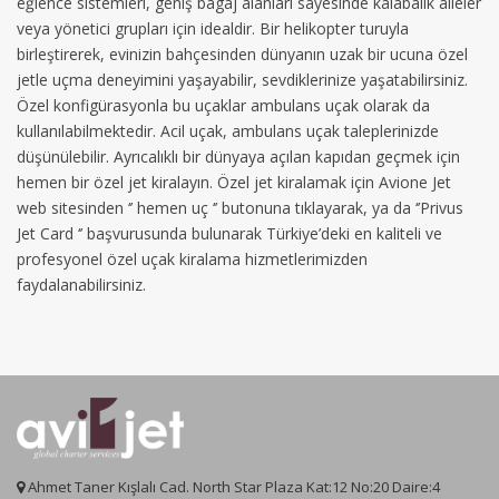
eğlence sistemleri, geniş bagaj alanları sayesinde kalabalık aileler
veya yönetici grupları için idealdir. Bir helikopter turuyla
birleştirerek, evinizin bahçesinden dünyanın uzak bir ucuna özel
jetle uçma deneyimini yaşayabilir, sevdiklerinize yaşatabilirsiniz.
Özel konfigürasyonla bu uçaklar ambulans uçak olarak da
kullanılabilmektedir. Acil uçak, ambulans uçak taleplerinizde
düşünülebilir. Ayrıcalıklı bir dünyaya açılan kapıdan geçmek için
hemen bir özel jet kiralayın. Özel jet kiralamak için Avione Jet
web sitesinden ‘’ hemen uç ‘’ butonuna tıklayarak, ya da ‘’Privus
Jet Card ‘’ başvurusunda bulunarak Türkiye’deki en kaliteli ve
profesyonel özel uçak kiralama hizmetlerimizden
faydalanabilirsiniz.
Ahmet Taner Kışlalı Cad. North Star Plaza Kat:12 No:20 Daire:4