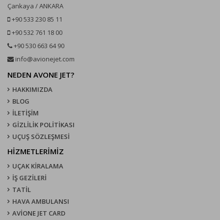
Çankaya / ANKARA
+90 533 230 85 11
+90 532 761 18 00
+90 530 663 64 90
info@avionejet.com
NEDEN AVONE JET?
HAKKIMIZDA
BLOG
İLETİŞİM
GİZLİLİK POLİTİKASI
UÇUŞ SÖZLEŞMESI
HİZMETLERİMİZ
UÇAK KIRALAMA
İŞ GEZİLERİ
TATİL
HAVA AMBULANSI
AVİONE JET CARD