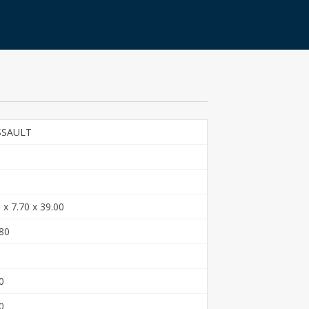
SSAULT
 x 7.70 x 39.00
80
0
0