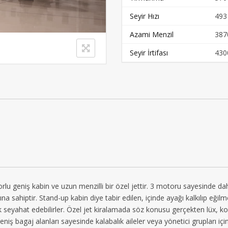
Seyir Hızı
493
Azami Menzil
387
Seyir İrtifası
430
lu geniş kabin ve uzun menzilli bir özel jettir. 3 motoru sayesinde daha
nına sahiptir. Stand-up kabin diye tabir edilen, içinde ayağı kalkılıp eği
k seyahat edebilirler. Özel jet kiralamada söz konusu gerçekten lüx, ko
eniş bagaj alanları sayesinde kalabalık aileler veya yönetici grupları için 