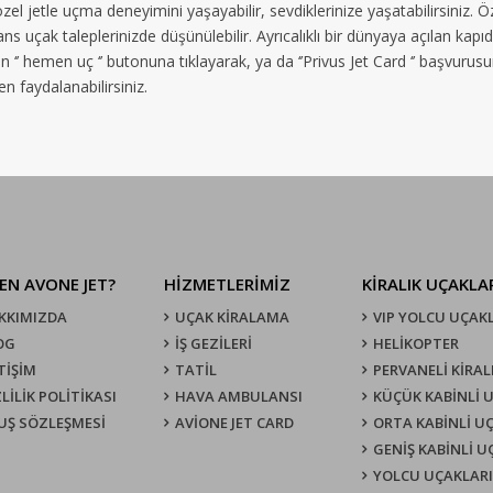
el jetle uçma deneyimini yaşayabilir, sevdiklerinize yaşatabilirsiniz.
ns uçak taleplerinizde düşünülebilir. Ayrıcalıklı bir dünyaya açılan kapı
 ‘’ hemen uç ‘’ butonuna tıklayarak, ya da ‘’Privus Jet Card ‘’ başvurus
 faydalanabilirsiniz.
EN AVONE JET?
HİZMETLERİMİZ
KIRALIK UÇAKLA
KKIMIZDA
UÇAK KIRALAMA
VIP YOLCU UÇAK
OG
İŞ GEZİLERİ
HELİKOPTER
TİŞİM
TATİL
PERVANELİ KİRAL
LİLİK POLİTİKASI
HAVA AMBULANSI
KÜÇÜK KABİNLİ 
UŞ SÖZLEŞMESI
AVİONE JET CARD
ORTA KABİNLİ U
GENİŞ KABİNLİ 
YOLCU UÇAKLARI