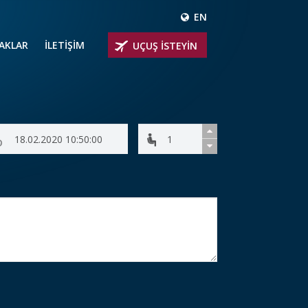
EN
ÇAKLAR
İLETİŞİM
UÇUŞ İSTEYİN
 UÇAKLARI
ER
 KİRALIK UÇAKLAR
BİNLİ UÇAKLAR
İNLİ UÇAKLAR
İNLİ UÇAKLAR
AKLARI