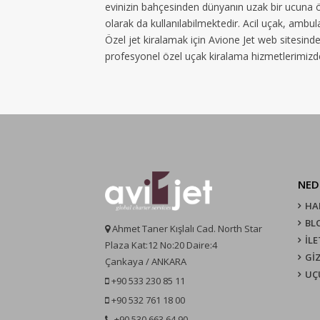
evinizin bahçesinden dünyanın uzak bir ucuna öz
olarak da kullanılabilmektedir. Acil uçak, ambula
Özel jet kiralamak için Avione Jet web sitesinden
profesyonel özel uçak kiralama hizmetlerimizden
NED
HA
BL
Ahmet Taner Kışlalı Cad. North Star
İLE
Plaza Kat:12 No:20 Daire:4
GİZ
Çankaya / ANKARA
UÇ
+90 533 230 85 11
+90 532 761 18 00
+90 530 663 64 90