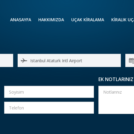
ANASAYFA
HAKKIMIZDA
UÇAK KİRALAMA
KIRALIK U
UÇAK KIRALAMA
VIP YOLCU
İŞ GEZİLERİ
TATİL
HELİKOPT
HAVA AMBULANSI
PERVANELİ
AVİONE JET CARD
KÜÇÜK KA
EK NOTLARINIZ
ORTA KAB
GENİŞ KAB
YOLCU UÇ