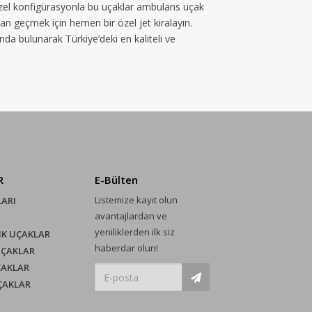
 Özel konfigürasyonla bu uçaklar ambulans uçak
dan geçmek için hemen bir özel jet kiralayın.
unda bulunarak Türkiye’deki en kaliteli ve
R
E-Bülten
Listemize kayıt olun
LARI
avantajlardan ve
yeniliklerden ilk siz
IK UÇAKLAR
haberdar olun!
UÇAKLAR
ÇAKLAR
UÇAKLAR