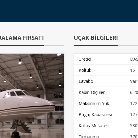
RALAMA FIRSATI
UÇAK BİLGİLERİ
Üretici
DA
Koltuk
15
Lavabo
Var
Kabin Ölçüleri
6.20
Maksimum Yük
172
Bagaj Kapasitesi
127
Kalkış Mesafesi
530
Tırmanma
370