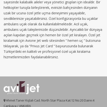
sayesinde kalabalık aileler veya yönetici grupları için idealdir. Bir
helikopter turuyla birleştirerek, evinizin bahçesinden dünyanın
uzak bir ucuna özel jetle uçma deneyimini yaşayabilir,
sevdiklerinize yaşatabilirsiniz. Özel konfigürasyonla bu uçaklar
ambulans uçak olarak da kullanılabilmektedir. Acil uçak,
ambulans uçak taleplerinizde düşünülebilir. Ayrıcalıklı bir dünyaya
açılan kapıdan geçmek için hemen bir özel jet kiralayın. Özel jet
kiralamak için Avione Jet web sitesinden ‘’ hemen uç ‘’ butonuna
tıklayarak, ya da ‘’Privus Jet Card ‘’ başvurusunda bulunarak
Türkiye’deki en kaliteli ve profesyonel özel uçak kiralama
hizmetlerimizden faydalanabilirsiniz.
Ahmet Taner Kışlalı Cad. North Star Plaza Kat:12 No:20 Daire:4
Çankaya / ANKARA