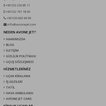
+90 533 230 85 11
+90 532 761 18 00
+90 530 663 64 90
info@avionejet.com
NEDEN AVONE JET?
HAKKIMIZDA
BLOG
İLETİŞİM
GİZLİLİK POLİTİKASI
UÇUŞ SÖZLEŞMESI
HİZMETLERİMİZ
UÇAK KIRALAMA
İŞ GEZİLERİ
TATİL
HAVA AMBULANSI
AVİONE JET CARD
KIRALIK UÇAKLAR