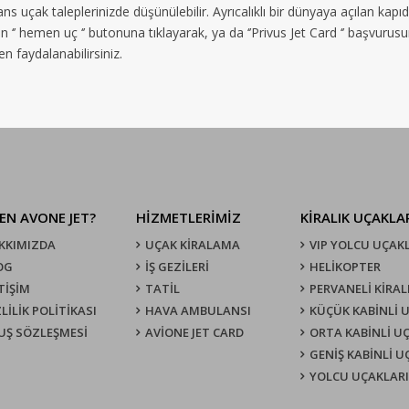
ns uçak taleplerinizde düşünülebilir. Ayrıcalıklı bir dünyaya açılan kapı
 ‘’ hemen uç ‘’ butonuna tıklayarak, ya da ‘’Privus Jet Card ‘’ başvurus
 faydalanabilirsiniz.
EN AVONE JET?
HİZMETLERİMİZ
KIRALIK UÇAKLA
KKIMIZDA
UÇAK KIRALAMA
VIP YOLCU UÇAK
OG
İŞ GEZİLERİ
HELİKOPTER
TİŞİM
TATİL
PERVANELİ KİRAL
LİLİK POLİTİKASI
HAVA AMBULANSI
KÜÇÜK KABİNLİ 
UŞ SÖZLEŞMESI
AVİONE JET CARD
ORTA KABİNLİ U
GENİŞ KABİNLİ 
YOLCU UÇAKLARI