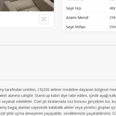
Seyir Hızı
488
Azami Menzil
298
Seyir İrtifası
390
rafından üretilen, CRJ200 airliner modeline dayanan bölgesel menzile
areket alanına sahiptir. Stand-up kabin diye tabir edilen, içinde ayağı kal
k seyahat edebilirler. Özel jet kiralamada söz konusu gerçekten lüx, ko
eniş bagaj alanları sayesinde kalabalık aileler veya yönetici grupları için 
el jetle uçma deneyimini yaşayabilir, sevdiklerinize yaşatabilirsiniz.