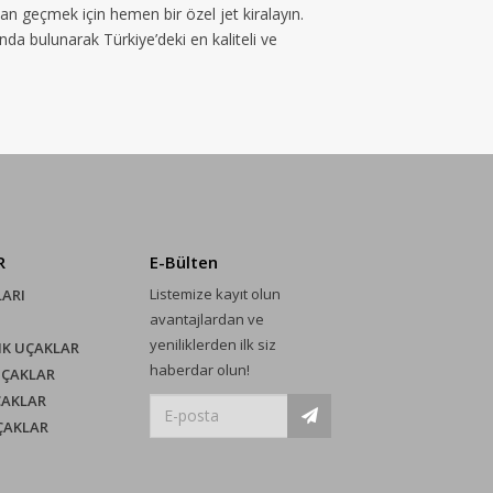
dan geçmek için hemen bir özel jet kiralayın.
unda bulunarak Türkiye’deki en kaliteli ve
R
E-Bülten
Listemize kayıt olun
LARI
avantajlardan ve
yeniliklerden ilk siz
IK UÇAKLAR
haberdar olun!
UÇAKLAR
ÇAKLAR
UÇAKLAR