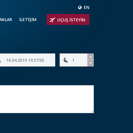
EN
ÇAKLAR
İLETİŞİM
UÇUŞ İSTEYİN
 UÇAKLARI
ER
 KİRALIK UÇAKLAR
BİNLİ UÇAKLAR
İNLİ UÇAKLAR
İNLİ UÇAKLAR
AKLARI