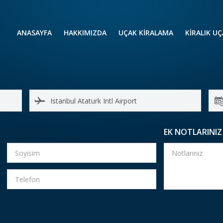
ANASAYFA
HAKKIMIZDA
UÇAK KİRALAMA
KIRALIK U
UÇAK KIRALAMA
VIP YOLCU
İŞ GEZİLERİ
TATİL
HELİKOPT
HAVA AMBULANSI
PERVANELİ
AVİONE JET CARD
KÜÇÜK KA
EK NOTLARINIZ
ORTA KAB
GENİŞ KAB
YOLCU UÇ