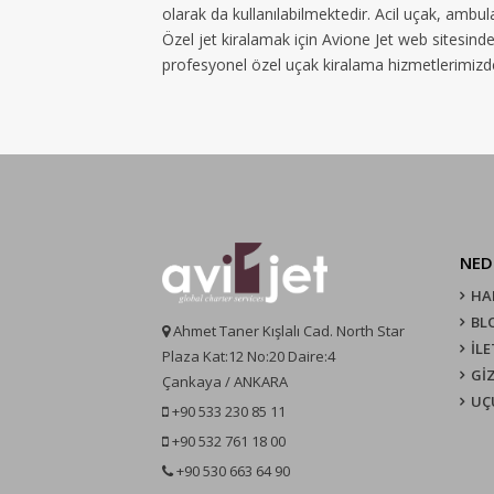
olarak da kullanılabilmektedir. Acil uçak, ambula
Özel jet kiralamak için Avione Jet web sitesinden
profesyonel özel uçak kiralama hizmetlerimizden
NED
HA
BL
Ahmet Taner Kışlalı Cad. North Star
İLE
Plaza Kat:12 No:20 Daire:4
GİZ
Çankaya / ANKARA
UÇ
+90 533 230 85 11
+90 532 761 18 00
+90 530 663 64 90