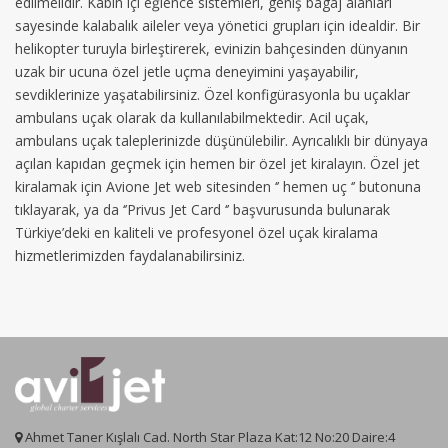
edilmelidir. Kabin içi eğlence sistemleri, geniş bagaj alanları
sayesinde kalabalık aileler veya yönetici grupları için idealdir. Bir
helikopter turuyla birleştirerek, evinizin bahçesinden dünyanın
uzak bir ucuna özel jetle uçma deneyimini yaşayabilir,
sevdiklerinize yaşatabilirsiniz. Özel konfigürasyonla bu uçaklar
ambulans uçak olarak da kullanılabilmektedir. Acil uçak,
ambulans uçak taleplerinizde düşünülebilir. Ayrıcalıklı bir dünyaya
açılan kapıdan geçmek için hemen bir özel jet kiralayın. Özel jet
kiralamak için Avione Jet web sitesinden ‘’ hemen uç ‘’ butonuna
tıklayarak, ya da ‘’Privus Jet Card ‘’ başvurusunda bulunarak
Türkiye’deki en kaliteli ve profesyonel özel uçak kiralama
hizmetlerimizden faydalanabilirsiniz.
Ahmet Taner Kışlalı Cad. North Star Plaza Kat:12 No:20 Daire:4