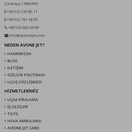
Çankaya / ANKARA
+90 533 230 85 11
+90 532 761 18 00
+90 530 663 64 90
info@avionejet.com
NEDEN AVONE JET?
HAKKIMIZDA
BLOG
İLETİŞİM
GİZLİLİK POLİTİKASI
UÇUŞ SÖZLEŞMESI
HİZMETLERİMİZ
UÇAK KIRALAMA
İŞ GEZİLERİ
TATİL
HAVA AMBULANSI
AVİONE JET CARD