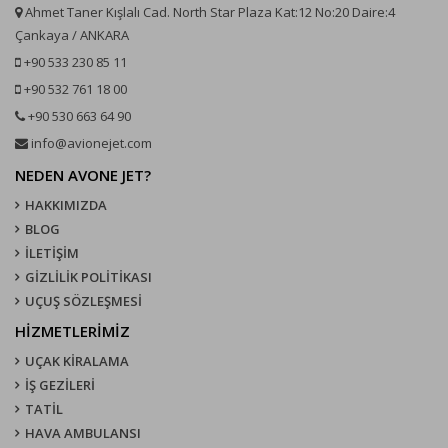
Ahmet Taner Kışlalı Cad. North Star Plaza Kat:12 No:20 Daire:4
Çankaya / ANKARA
+90 533 230 85 11
+90 532 761 18 00
+90 530 663 64 90
info@avionejet.com
NEDEN AVONE JET?
HAKKIMIZDA
BLOG
İLETİŞİM
GİZLİLİK POLİTİKASI
UÇUŞ SÖZLEŞMESI
HİZMETLERİMİZ
UÇAK KIRALAMA
İŞ GEZİLERİ
TATİL
HAVA AMBULANSI