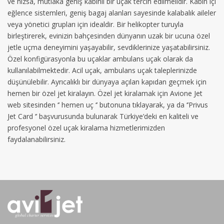
ve hızsa, mutlaka geniş kabinli bir uçak tercih edilmelidir. Kabin içi
eğlence sistemleri, geniş bagaj alanları sayesinde kalabalık aileler
veya yönetici grupları için idealdir. Bir helikopter turuyla
birleştirerek, evinizin bahçesinden dünyanın uzak bir ucuna özel
jetle uçma deneyimini yaşayabilir, sevdiklerinize yaşatabilirsiniz.
Özel konfigürasyonla bu uçaklar ambulans uçak olarak da
kullanılabilmektedir. Acil uçak, ambulans uçak taleplerinizde
düşünülebilir. Ayrıcalıklı bir dünyaya açılan kapıdan geçmek için
hemen bir özel jet kiralayın. Özel jet kiralamak için Avione Jet
web sitesinden ‘’ hemen uç ‘’ butonuna tıklayarak, ya da ‘’Privus
Jet Card ‘’ başvurusunda bulunarak Türkiye’deki en kaliteli ve
profesyonel özel uçak kiralama hizmetlerimizden
faydalanabilirsiniz.