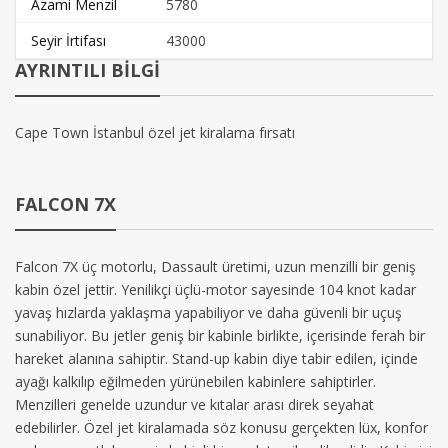
Azami Menzil
5780
Seyir İrtifası
43000
AYRINTILI BİLGİ
Cape Town İstanbul özel jet kiralama fırsatı
FALCON 7X
Falcon 7X üç motorlu, Dassault üretimi, uzun menzilli bir geniş
kabin özel jettir. Yenilikçi üçlü-motor sayesinde 104 knot kadar
yavaş hızlarda yaklaşma yapabiliyor ve daha güvenli bir uçuş
sunabiliyor. Bu jetler geniş bir kabinle birlikte, içerisinde ferah bir
hareket alanına sahiptir. Stand-up kabin diye tabir edilen, içinde
ayağı kalkılıp eğilmeden yürünebilen kabinlere sahiptirler.
Menzilleri genelde uzundur ve kıtalar arası direk seyahat
edebilirler. Özel jet kiralamada söz konusu gerçekten lüx, konfor